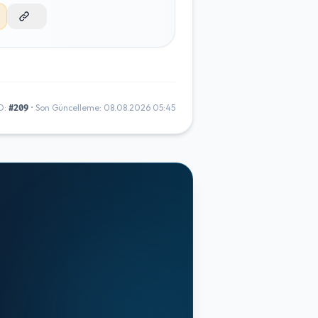
D:
• Son Güncelleme: 08.08.2026 05:45
#209