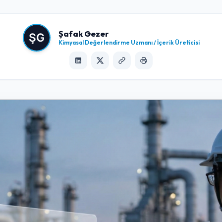
Şafak Gezer
Kimyasal Değerlendirme Uzmanı / İçerik Üreticisi