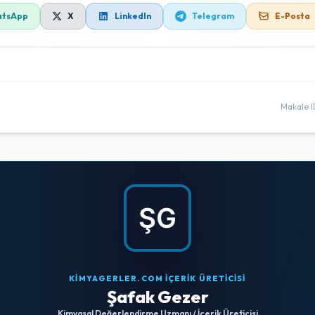
tsApp
X
LinkedIn
Telegram
E-Posta
Makale I
KİMYAGERLER.COM İÇERİK ÜRETİCİSİ
Şafak Gezer
Kimyasal Değerlendirme Uzmanı / İçerik Üreticisi