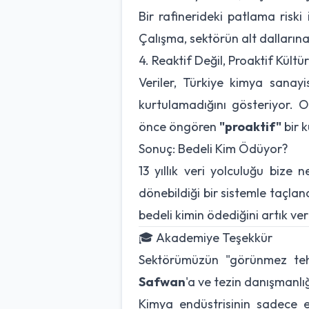
Bir rafinerideki patlama riski
Çalışma, sektörün alt dallarına
4. Reaktif Değil, Proaktif Kültü
Veriler, Türkiye kimya sanay
kurtulamadığını gösteriyor. O
önce öngören
"proaktif"
bir k
Sonuç: Bedeli Kim Ödüyor?
13 yıllık veri yolculuğu bize
dönebildiği bir sistemle taçlan
bedeli kimin ödediğini artık ver
🎓 Akademiye Teşekkür
Sektörümüzün "görünmez tehli
Safwan
'a ve tezin danışmanlı
Kimya endüstrisinin sadece ek