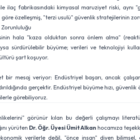
 ile ilaç fabrikasındaki kimyasal maruziyet riski, aynı 
 göre özelleşmiş, "terzi usulü" güvenlik stratejilerinin z
r Zorunluluğu
isinin hala "kaza olduktan sonra önlem alma" (reakti
ysa sürdürülebilir büyüme; verileri ve teknolojiyi ku
ültürü şart koşuyor.
 net bir mesaj veriyor: Endüstriyel başarı, ancak çalış
dırıldığında gerçektir. Endüstriyel büyüme hızı, güvenlik 
ilerle görebiliyoruz.
kelerini" görünür kılan bu değerli çalışmayı litera
ğını yürüten
Dr. Öğr. Üyesi Ümit Alkan
hocamıza teşekkür
onomik verilerle değil, "önce insan" diyen bilimsel, 