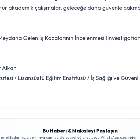
tür akademik çalışmalar, geleceğe daha güvenle bakmam
eydana Gelen İş Kazalarının İncelenmesi (Investigation
t Alkan
itesi / Lisansüstü Eğitim Enstitüsü / İş Sağlığı ve Güvenli
Bu Haberi & Makaleyi Paylaşın
eslektaşlarınızla ve kimya camiasıyla sosyal ağlarda veya WhatsApp üzerinden hı