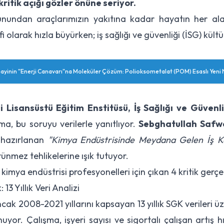
kritik açığı gözler önüne seriyor.
unundan araçlarımızın yakıtına kadar hayatın her al
 olarak hızla büyürken; iş sağlığı ve güvenliği (İSG) kült
ayinin "Enerji Canavarı"na Moleküler Çözüm: Polioksometalat (POM) Esaslı Yeni N
i Lisansüstü Eğitim Enstitüsü, İş Sağlığı ve Güvenli
a, bu soruyu verilerle yanıtlıyor.
Sebghatullah Safw
 hazırlanan
"Kimya Endüstrisinde Meydana Gelen İş Ka
rünmez tehlikelerine ışık tutuyor.
imya endüstrisi profesyonelleri için çıkan 4 kritik gerçe
13 Yıllık Veri Analizi
; ancak 2008-2021 yıllarını kapsayan 13 yıllık SGK verileri 
nuyor. Çalışma, işyeri sayısı ve sigortalı çalışan artış h