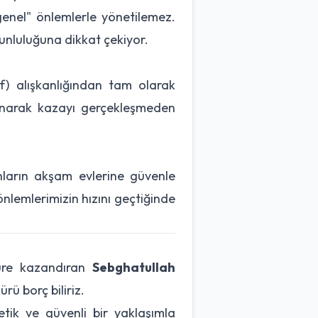
"genel" önlemlerle yönetilemez.
orunluluğuna dikkat çekiyor.
f) alışkanlığından tam olarak
llanarak kazayı gerçekleşmeden
anların akşam evlerine güvenle
önlemlerimizin hızını geçtiğinde
türe kazandıran
Sebghatullah
ü borç biliriz.
etik ve güvenli bir yaklaşımla