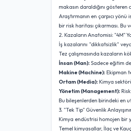
makasın daraldığını gösteren ci
Araştırmanın en çarpıcı yönü i
bir risk haritası çıkarması. Bu v
2. Kazaların Anatomisi: "4M" Y
İş kazalarını "dikkatsizlik" v
Tez çalışmasında kazaların kö
İnsan (Man):
Sadece eğitim deği
Makine (Machine):
Ekipman tek
Ortam (Media):
Kimya sektörü
Yönetim (Management):
Risk
Bu bileşenlerden birindeki en 
3. "Tek Tip" Güvenlik Anlayışın
Kimya endüstrisi homojen bir ya
Temel kimyasallar, İlaç ve Kauç