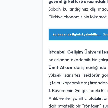
güvenliği kültürü arasındaki 
Sabah kullandığımız diş mac
Türkiye ekonomisinin lokomotifi
Bu haber de ilginizi çekebilir...
San
İstanbul Gelişim Üniversites
hazırlanan akademik bir çalışm
Ümit Alkan
danışmanlığında
yüksek lisans tezi, sektörün gö
İşte bu kapsamlı araştırmadan k
1. Büyümenin Gölgesindeki Risk: 
Anlık veriler yanıltıcı olabilir
dair stratejik bir "röntgen" su