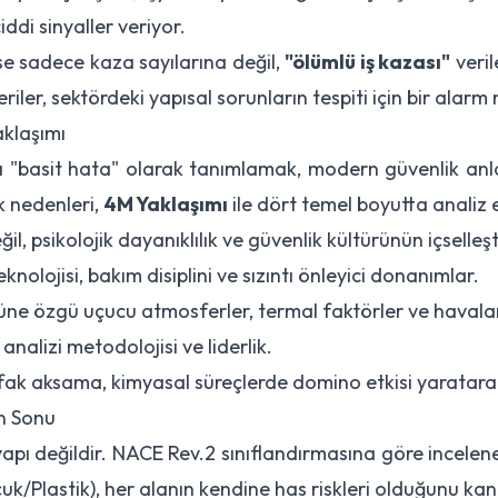
ddi sinyaller veriyor.
se sadece kaza sayılarına değil,
"ölümlü iş kazası"
veril
eriler, sektördeki yapısal sorunların tespiti için bir alarm 
aklaşımı
eya "basit hata" olarak tanımlamak, modern güvenlik an
k nedenleri,
4M Yaklaşımı
ile dört temel boyutta analiz e
l, psikolojik dayanıklılık ve güvenlik kültürünün içselleşt
nolojisi, bakım disiplini ve sızıntı önleyici donanımlar.
ne özgü uçucu atmosferler, termal faktörler ve haval
 analizi metodolojisi ve liderlik.
ufak aksama, kimyasal süreçlerde domino etkisi yaratarak
ın Sonu
pı değildir. NACE Rev.2 sınıflandırmasına göre incelenen
uk/Plastik), her alanın kendine has riskleri olduğunu kanı