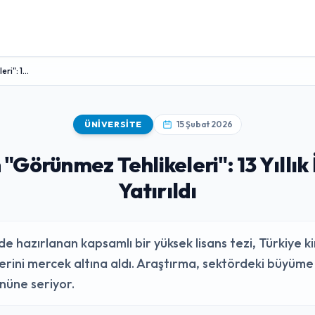
i": 1...
ÜNIVERSITE
15 Şubat 2026
 "Görünmez Tehlikeleri": 13 Yıllı
Yatırıldı
nde hazırlanan kapsamlı bir yüksek lisans tezi, Türkiye
ilerini mercek altına aldı. Araştırma, sektördeki büyüme h
önüne seriyor.