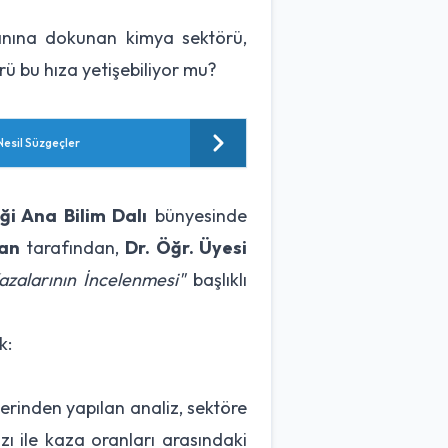
anına dokunan kimya sektörü,
ürü bu hıza yetişebiliyor mu?
esil Süzgeçler
ği Ana Bilim Dalı
bünyesinde
an
tarafından,
Dr. Öğr. Üyesi
zalarının İncelenmesi"
başlıklı
k:
üzerinden yapılan analiz, sektöre
ızı ile kaza oranları arasındaki