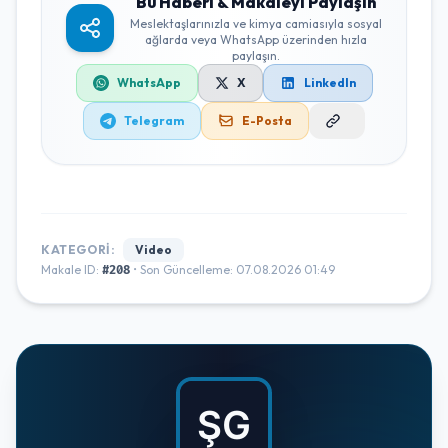
Bu Haberi & Makaleyi Paylaşın
Meslektaşlarınızla ve kimya camiasıyla sosyal
ağlarda veya WhatsApp üzerinden hızla
paylaşın.
WhatsApp
X
LinkedIn
Telegram
E-Posta
KATEGORI:
Video
Makale ID:
• Son Güncelleme: 07.08.2026 01:49
#208