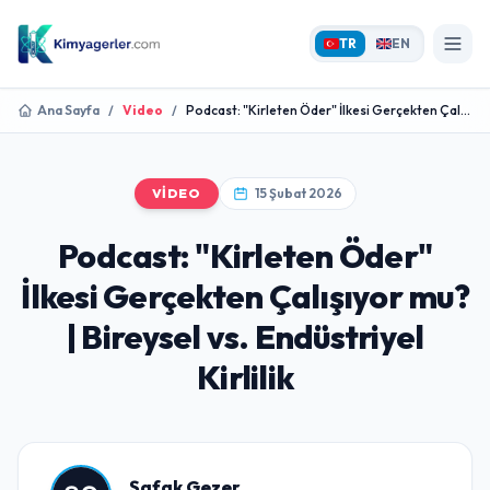
TR
EN
Ana Sayfa
/
Video
/
Podcast: "Kirleten Öder" İlkesi Gerçekten Çal...
VIDEO
15 Şubat 2026
Podcast: "Kirleten Öder"
İlkesi Gerçekten Çalışıyor mu?
| Bireysel vs. Endüstriyel
Kirlilik
Şafak Gezer