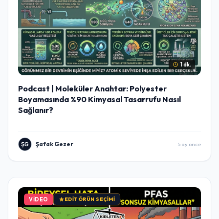
1 dk.
Podcast | Moleküler Anahtar: Polyester
Boyamasında %90 Kimyasal Tasarrufu Nasıl
Sağlanır?
Şafak Gezer
5 ay önce
VIDEO
EDITÖRÜN SEÇIMI