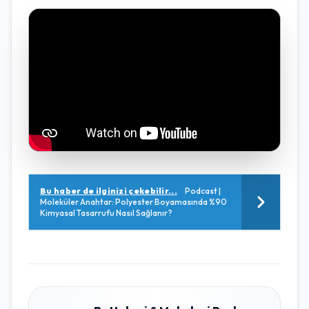
Bu haber de ilginizi çekebilir...
Podcast |
Moleküler Anahtar: Polyester Boyamasında %90
Kimyasal Tasarrufu Nasıl Sağlanır?