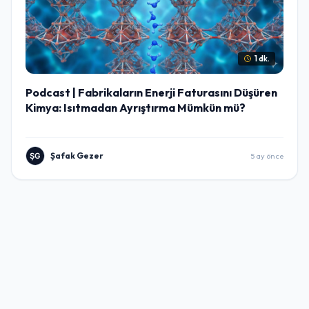
1 dk.
Podcast | Fabrikaların Enerji Faturasını Düşüren
Kimya: Isıtmadan Ayrıştırma Mümkün mü?
Şafak Gezer
5 ay önce