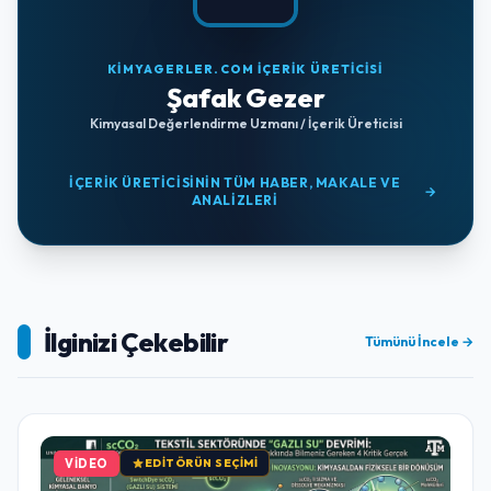
KİMYAGERLER.COM İÇERİK ÜRETİCİSİ
Şafak Gezer
Kimyasal Değerlendirme Uzmanı / İçerik Üreticisi
İÇERIK ÜRETICISININ TÜM HABER, MAKALE VE
→
ANALIZLERI
İlginizi Çekebilir
Tümünü İncele →
VIDEO
EDITÖRÜN SEÇIMI