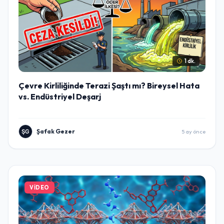
1 dk.
Çevre Kirliliğinde Terazi Şaştı mı? Bireysel Hata
vs. Endüstriyel Deşarj
Şafak Gezer
5 ay önce
VIDEO