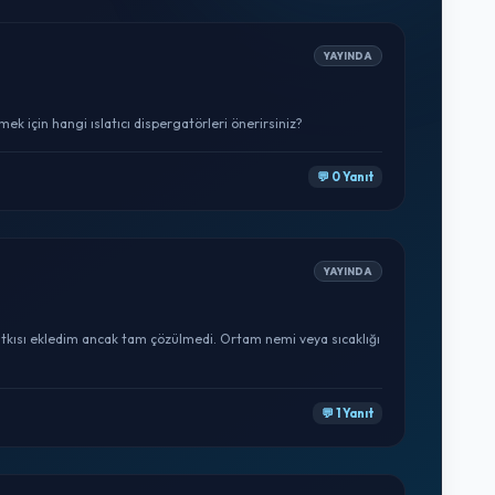
YAYINDA
 için hangi ıslatıcı dispergatörleri önerirsiniz?
💬 0 Yanıt
YAYINDA
tkısı ekledim ancak tam çözülmedi. Ortam nemi veya sıcaklığı
💬 1 Yanıt