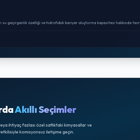
n su geçirgenlik özelliği ve hidrofobik bariyer oluşturma kapasitesi hakkında tecrü
arda
Akıllı Seçimler
ya ihtiyaç fazlası özel saflıktaki kimyasallar ve
tkilisiyle komisyonsuz iletişime geçin.