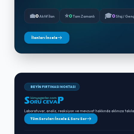
💼
⭐
🎓
0
0
0
Aktif İlan
Tam Zamanlı
Staj / Gen
İlanları İncele
BEYİN FIRTINASI NOKTASI
Laboratuvar, analiz, reaksiyon ve mevzuat hakkında aklınıza takıla
Tüm Soruları İncele & Soru Sor