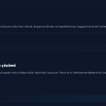
rmülasyonunda tam olarak disperse etmek ve topaklanmayı (agglomeration) önlemek
e çözümü
eyde mikro kabarcıklar (pinhole) oluşuyor. Hava atıcı (defoamer/deaerator) ka