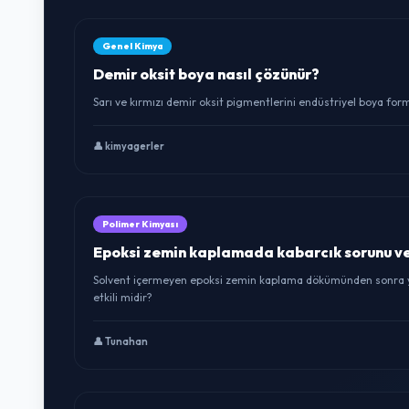
Genel Kimya
Demir oksit boya nasıl çözünür?
Sarı ve kırmızı demir oksit pigmentlerini endüstriyel boya fo
👤 kimyagerler
Polimer Kimyası
Epoksi zemin kaplamada kabarcık sorunu v
Solvent içermeyen epoksi zemin kaplama dökümünden sonra yüz
etkili midir?
👤 Tunahan