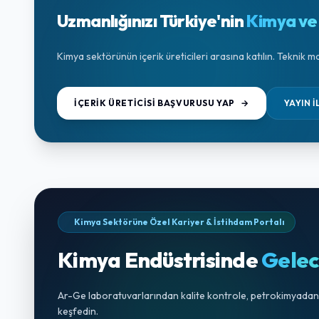
Uzmanlığınızı Türkiye'nin
Kimya ve 
Kimya sektörünün içerik üreticileri arasına katılın. Teknik 
İÇERIK ÜRETICISI BAŞVURUSU YAP
→
YAYIN İ
Kimya Sektörüne Özel Kariyer & İstihdam Portalı
Kimya Endüstrisinde
Gelec
Ar-Ge laboratuvarlarından kalite kontrole, petrokimyadan k
keşfedin.