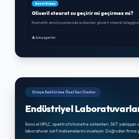
Genel Kimya
Gliseril stearat su geçirir mi geçirmez mi?
Kozmetik emülsiyonlarında kullanılan gliseril stearat bileşiğini
👤 kimyagerler
Kimya Sektörüne Özel Seri İlanlar
Endüstriyel Laboratuvarl
İkinci el HPLC, spektrofotometre sistemleri, SKT yaklaşan ve
laboratuvar sarf malzemelerini inceleyin. Doğrudan firma ye