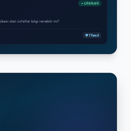
✓ ÇÖZÜLDÜ
besi olan üstatlar bilgi verebilir mi?
💬 1 Yanıt