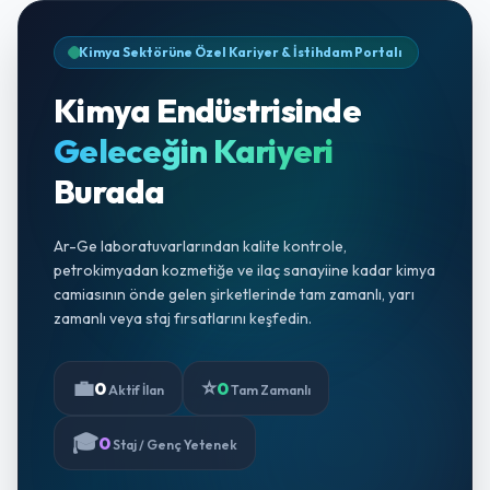
Kimya Sektörüne Özel Kariyer & İstihdam Portalı
Kimya Endüstrisinde
Geleceğin Kariyeri
Burada
Ar-Ge laboratuvarlarından kalite kontrole,
petrokimyadan kozmetiğe ve ilaç sanayiine kadar kimya
camiasının önde gelen şirketlerinde tam zamanlı, yarı
zamanlı veya staj fırsatlarını keşfedin.
💼
⭐
0
0
Aktif İlan
Tam Zamanlı
🎓
0
Staj / Genç Yetenek