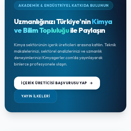
AKADEMİK & ENDÜSTRİYEL KATKIDA BULUNUN
Uzmanlığınızı Türkiye'nin
Kimya
ve Bilim Topluluğu
ile Paylaşın
Kimya sektörünün içerik üreticileri arasına katılın. Teknik
makalelerinizi, sektörel analizlerinizi ve uzmanlık
deneyimlerinizi Kimyagerler.com'da yayınlayarak
binlerce profesyonele ulaşın.
İÇERIK ÜRETICISI BAŞVURUSU YAP
→
YAYIN İLKELERI