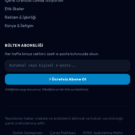
İçerik Üreticisi Olmak İstiyorum
Etik İlkeler
Reklam & İşbirliği
Künye & İletişim
BÜLTEN ABONELIĞI
Her hafta kimya sektörü özeti e-posta kutunuzda olsun.
⚡ Ücretsiz Abone Ol
Gizliliğinize saygı duyuyoruz. Dilediğiniz an tek tıkla ayrılabilirsiniz.
Yayınlanan haber, makale ve analizlerin bilimsel ve hukuki sorumluluğu
içerik üreticileriına aittir.
Gizlilik Sözleşmesi
Çerez Politikası
KVKK Aydınlatma Metni