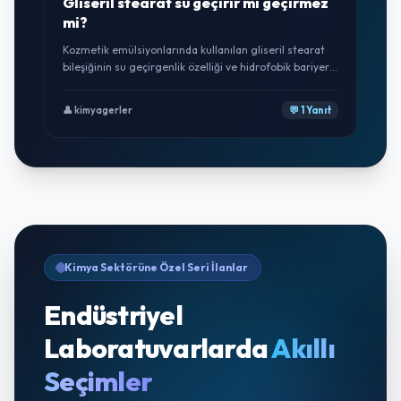
Gliseril stearat su geçirir mi geçirmez
mi?
Kozmetik emülsiyonlarında kullanılan gliseril stearat
bileşiğinin su geçirgenlik özelliği ve hidrofobik bariyer
oluşturma kapasitesi hakkında tecrübesi olan üstatlar
bilgi verebilir mi?
👤 kimyagerler
💬 1 Yanıt
Kimya Sektörüne Özel Seri İlanlar
Endüstriyel
Laboratuvarlarda
Akıllı
Seçimler