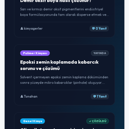
Demir oksit boya nasıl çözünür?
Sarı ve kırmızı demir oksit pigmentlerini endüstriyel
boya formülasyonunda tam olarak disperse etmek ve
topaklanmayı (agglomeration) önlemek için hangi
ıslatıcı dispergatörleri önerirsiniz?
👤 kimyagerler
💬 0 Yanıt
Polimer Kimyası
YAYINDA
Epoksi zemin kaplamada kabarcık
sorunu ve çözümü
Solvent içermeyen epoksi zemin kaplama dökümünden
sonra yüzeyde mikro kabarcıklar (pinhole) oluşuyor.
Hava atıcı (defoamer/deaerator) katkısı ekledim ancak
tam çözülmedi. Ortam nemi veya sıcaklığı etkili midir?
👤 Tunahan
💬 1 Yanıt
Genel Kimya
✓ ÇÖZÜLDÜ