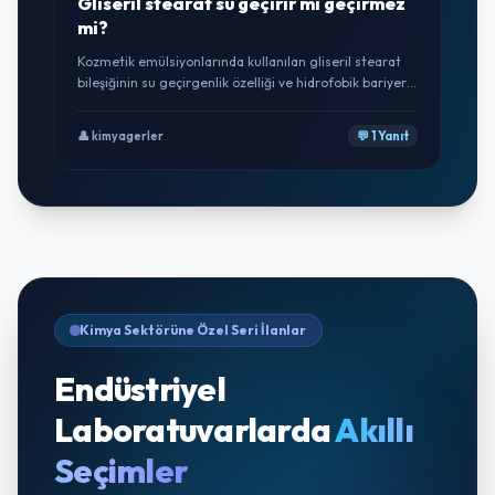
Gliseril stearat su geçirir mi geçirmez
mi?
Kozmetik emülsiyonlarında kullanılan gliseril stearat
bileşiğinin su geçirgenlik özelliği ve hidrofobik bariyer
oluşturma kapasitesi hakkında tecrübesi olan üstatlar
bilgi verebilir mi?
👤 kimyagerler
💬 1 Yanıt
Kimya Sektörüne Özel Seri İlanlar
Endüstriyel
Laboratuvarlarda
Akıllı
Seçimler