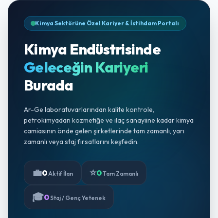
Kimya Sektörüne Özel Kariyer & İstihdam Portalı
Kimya Endüstrisinde
Geleceğin Kariyeri
Burada
Ar-Ge laboratuvarlarından kalite kontrole,
petrokimyadan kozmetiğe ve ilaç sanayiine kadar kimya
camiasının önde gelen şirketlerinde tam zamanlı, yarı
zamanlı veya staj fırsatlarını keşfedin.
💼
⭐
0
0
Aktif İlan
Tam Zamanlı
🎓
0
Staj / Genç Yetenek