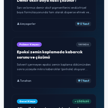
Demir oksit boya nasıl çözünür?
Sarı ve kırmızı demir oksit pigmentlerini endüstriyel
boya formülasyonunda tam olarak disperse etmek ve
topaklanmayı (agglomeration) önlemek için hangi
ıslatıcı dispergatörleri önerirsiniz?
👤 kimyagerler
💬 0 Yanıt
Polimer Kimyası
YAYINDA
Epoksi zemin kaplamada kabarcık
sorunu ve çözümü
Solvent içermeyen epoksi zemin kaplama dökümünden
sonra yüzeyde mikro kabarcıklar (pinhole) oluşuyor.
Hava atıcı (defoamer/deaerator) katkısı ekledim ancak
tam çözülmedi. Ortam nemi veya sıcaklığı etkili midir?
👤 Tunahan
💬 1 Yanıt
Genel Kimya
✓ ÇÖZÜLDÜ