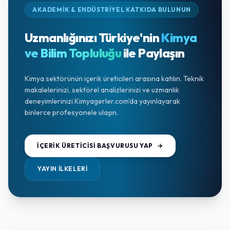
AKADEMİK & ENDÜSTRİYEL KATKIDA BULUNUN
Uzmanlığınızı Türkiye'nin
Kimya
ve Bilim Topluluğu
ile Paylaşın
Kimya sektörünün içerik üreticileri arasına katılın. Teknik
makalelerinizi, sektörel analizlerinizi ve uzmanlık
deneyimlerinizi Kimyagerler.com'da yayınlayarak
binlerce profesyonele ulaşın.
İÇERIK ÜRETICISI BAŞVURUSU YAP
→
YAYIN İLKELERI